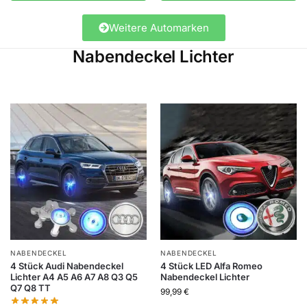
Weitere Automarken
Nabendeckel Lichter
NABENDECKEL
NABENDECKEL
4 Stück Audi Nabendeckel
4 Stück LED Alfa Romeo
Lichter A4 A5 A6 A7 A8 Q3 Q5
Nabendeckel Lichter
Q7 Q8 TT
99,99
€