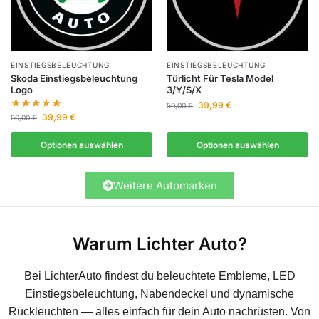
EINSTIEGSBELEUCHTUNG
EINSTIEGSBELEUCHTUNG
Skoda Einstiegsbeleuchtung
Türlicht Für Tesla Model
Logo
3/Y/S/X
39,99
€
50,00
€
39,99
€
50,00
€
Optionen auswählen
Optionen auswählen
Weitere Automarken
Warum Lichter Auto?
Bei LichterAuto findest du beleuchtete Embleme, LED
Einstiegsbeleuchtung, Nabendeckel und dynamische
Rückleuchten — alles einfach für dein Auto nachrüsten. Von