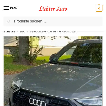
MENU
0
Suche
⚡ 10 % Rabatt für Neukunden. Code: NC10
Zuhause
Blog
Beleuchtete Audi Ringe Nachrüsten
/
/