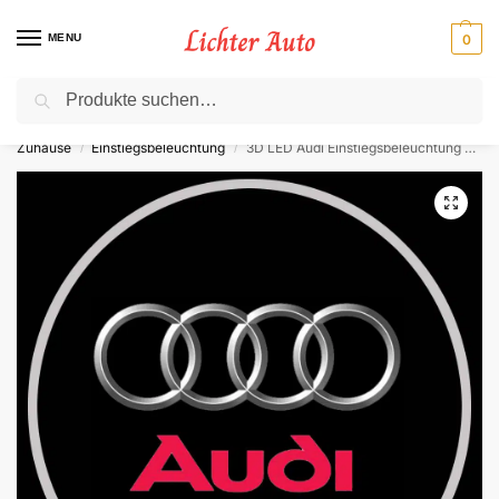
MENU
0
Suche
⚡ 10 % Rabatt für Neukunden. Code: NC10
Zuhause
Einstiegsbeleuchtung
3D LED Audi Einstiegsbeleuchtung Logo
/
/