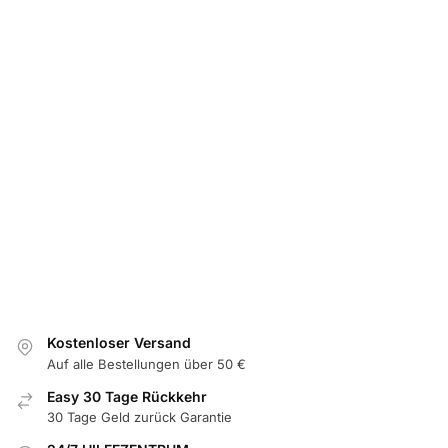
AUTO EMBLEM
LED
RÜCKLEUCHTEN
RÜCKLEUCH
BELEUCHTET
UNTERSETZER
Dynamischen
Audi Q7 LE
LED Audi
LED Audi
Audi A6 C8
Dynamisc
Emblem
Untersetzer
Rückleuchten
Rücklicht f
Beleuchtet
mit 7
den
für Hecklogo
Farbwechsel
Kofferrau
Licht
399,99
€
349,99
€
19,99
€
599,00
€
49,99
€
Optionen
In den
Optione
auswählen
Optionen
Warenkorb
auswähle
auswählen
legen
Kostenloser Versand
Auf alle Bestellungen über 50 €
Easy 30 Tage Rückkehr
30 Tage Geld zurück Garantie