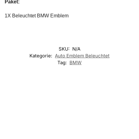
Paket:
1X Beleuchtet BMW Emblem
SKU:
N/A
Kategorie:
Auto Emblem Beleuchtet
Tag:
BMW
NABENDECKEL
LED
LE
UNTERSETZER
UN