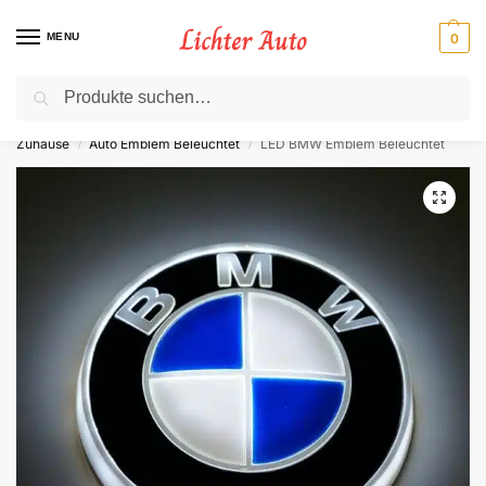
MENU
0
Suche
⚡ 10 % Rabatt für Neukunden. Code: NC10
Zuhause
Auto Emblem Beleuchtet
LED BMW Emblem Beleuchtet
/
/