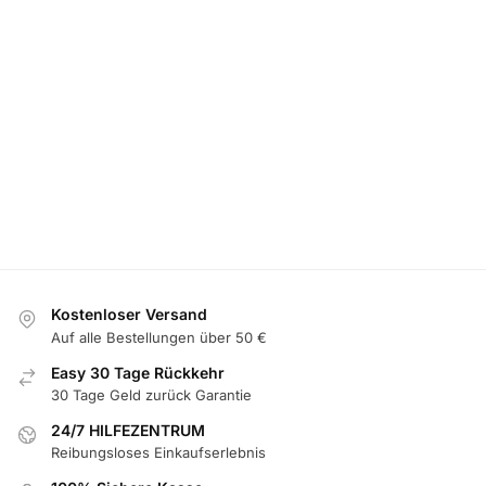
4Stück
LED BMW
LE
Nabendeckel
EINSTIEGSBELEUCHTUNG
///M
Un
Abzeichen
Untersetzer
mit
LED
BMW
mit 7
Fa
Nadkappe
Einstiegsbeleuchtung
Farbwechsel
Felgendeckel
Logo Nachrüsten
Für BMW
19
19,99
€
39,99
€
50,00
€
99,99
€
In den
Optionen
Optionen
Warenkorb
auswählen
auswählen
legen
Kostenloser Versand
Auf alle Bestellungen über 50 €
Easy 30 Tage Rückkehr
30 Tage Geld zurück Garantie
24/7 HILFEZENTRUM
Reibungsloses Einkaufserlebnis