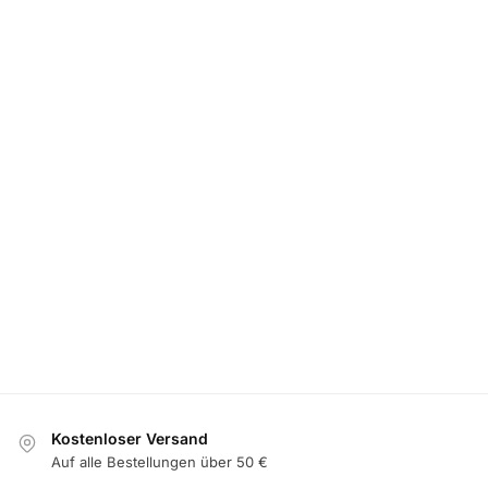
NABENDECKEL
4 Stück LED Citroen Nabendeckel Lichter
99,99
€
Optionen auswählen
Kostenloser Versand
Auf alle Bestellungen über 50 €