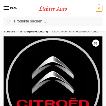
MENU
0
Suche
⚡ 10 % Rabatt für Neukunden. Code: NC10
Zuhause
Einstiegsbeleuchtung
LED Citroen Einstiegsbeleuchtung
/
/