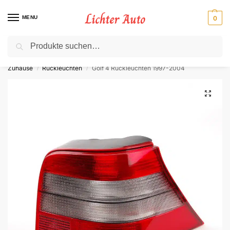
MENU
0
Suche
⚡ 10 % Rabatt für Neukunden. Code: NC10
Zuhause
Rückleuchten
Golf 4 Rückleuchten​ 1997-2004
/
/