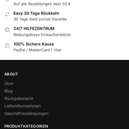
Auf alle Bestellungen über 50 €
Easy 30 Tage Rückkehr
30 Tage Geld zurück Garantie
24/7 HILFEZENTRUM
Reibungsloses Einkaufserlebnis
100% Sichere Kasse
PayPal / MasterCard / Visa
ABOUT
Über
Blog
Rückgaberecht
Lieferinformationen
Geschäftsbedingungen
PRODUKTKATEGORIEN