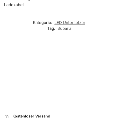
Ladekabel
Kategorie:
LED Untersetzer
Tag:
Subaru
EINSTIEGSBELEUCHTUNG
LED Subaru Einstiegsbeleuchtung
Bewertet
5.00
von 5
39,99
€
50,00
€
Optionen auswählen
Kostenloser Versand