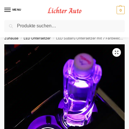
MENU
0
Suche
⚡ 10 % Rabatt für Neukunden. Code: NC10
Zuhause
LED Untersetzer
LED Subaru Untersetzer mit 7 Farbwechsel
/
/