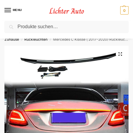
MENU
0
Suche
⚡ 10 % Rabatt für Neukunden. Code: NC10
Zuhause
Rückleuchten
Mercedes C Klasse ( 2017-2020) Rückleuchten für den Hinteren Kofferraum
/
/