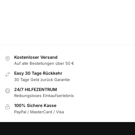
LED Mercedes Untersetzer mit 7 Farbwechsel
LED Leuchtend
19,99
€
49,99
€
In den Warenkorb legen
O
Kostenloser Versand
Auf alle Bestellungen über 50 €
Easy 30 Tage Rückkehr
30 Tage Geld zurück Garantie
24/7 HILFEZENTRUM
Reibungsloses Einkaufserlebnis
100% Sichere Kasse
PayPal / MasterCard / Visa