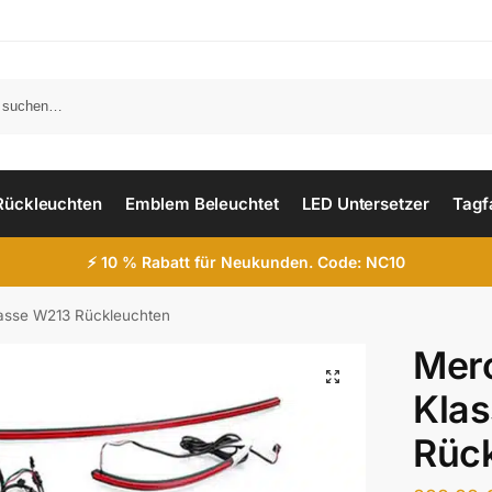
Such
Rückleuchten
Emblem Beleuchtet
LED Untersetzer
Tagf
⚡ 10 % Rabatt für Neukunden. Code: NC10
asse W213 Rückleuchten
Mer
Kla
Rüc