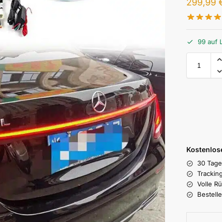
299,99
99 auf 
Kostenlose
30 Tage
Trackin
Volle R
Bestell