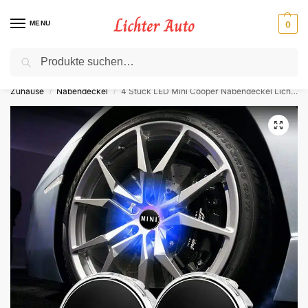
MENU
0
Suche
⚡ 10 % Rabatt für Neukunden. Code: NC10
Zuhause
Nabendeckel
4 Stück LED Mini Cooper Nabendeckel Lichter
/
/