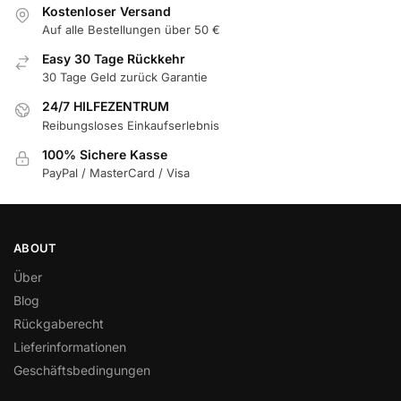
Kostenloser Versand
Auf alle Bestellungen über 50 €
Easy 30 Tage Rückkehr
30 Tage Geld zurück Garantie
24/7 HILFEZENTRUM
Reibungsloses Einkaufserlebnis
100% Sichere Kasse
PayPal / MasterCard / Visa
ABOUT
Über
Blog
Rückgaberecht
Lieferinformationen
Geschäftsbedingungen