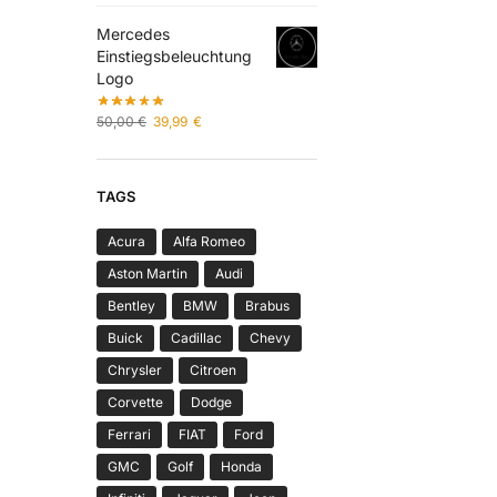
Mercedes
Einstiegsbeleuchtung
Logo
50,00
€
39,99
€
TAGS
Acura
Alfa Romeo
Aston Martin
Audi
Bentley
BMW
Brabus
Buick
Cadillac
Chevy
Chrysler
Citroen
Corvette
Dodge
Ferrari
FIAT
Ford
GMC
Golf
Honda