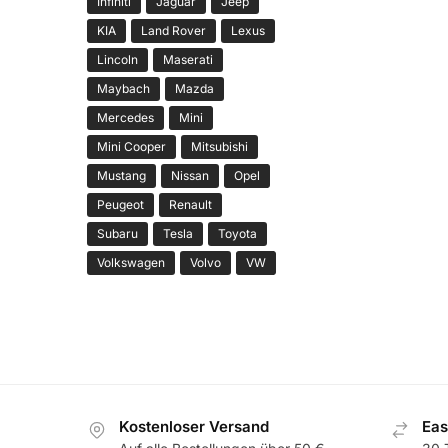
Infiniti
Jaguar
Jeep
KIA
Land Rover
Lexus
Lincoln
Maserati
Maybach
Mazda
Mercedes
Mini
Mini Cooper
Mitsubishi
Mustang
Nissan
Opel
Peugeot
Renault
Subaru
Tesla
Toyota
Volkswagen
Volvo
VW
Kostenloser Versand
Eas