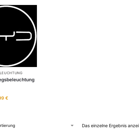
ELEUCHTUNG
egsbeleuchtung
99
€
Das einzelne Ergebnis anze