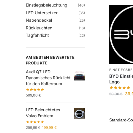
Einstiegsbeleuchtung
(40)
LED Untersetzer
(35)
Nabendeckel
(25)
Rückleuchten
(16)
Tagfahrlicht
(22)
AM BESTEN BEWERTETE
PRODUKTE
EINSTIEGSB
Audi Q7 LED
BYD Einsti
Dynamisches Rücklicht
Logo
für den Kofferraum
39,
50,00
€
599,00
€
LED Beleuchtetes
Volvo Emblem
259,99
€
199,99
€