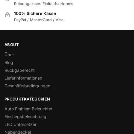
Reibungsloses Einkaufserlebnis
100% Sichere Kasse
PayPal / MasterCard / Visa
ABOUT
Über
Blog
Rückgaberecht
Lieferinformationen
Geschäftsbedingungen
PRODUKTKATEGORIEN
Auto Emblem Beleuchtet
Einstiegsbeleuchtung
LED Untersetzer
Nabendeckel