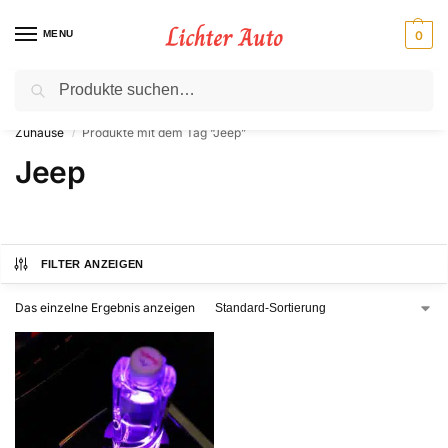
MENU
0
Suche
⚡ 10 % Rabatt für Neukunden. Code: NC10
Zuhause
Produkte mit dem Tag “Jeep”
/
Jeep
FILTER ANZEIGEN
Das einzelne Ergebnis anzeigen