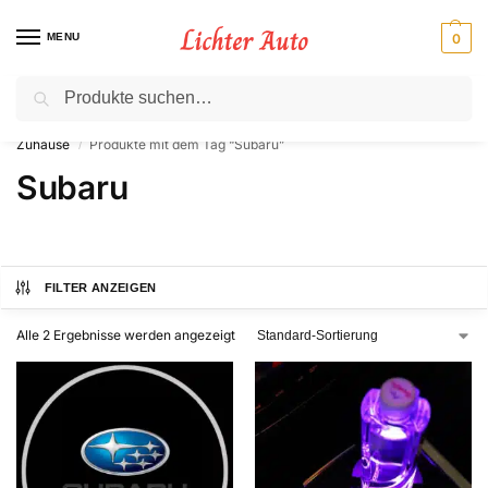
MENU
0
Suche
⚡ 10 % Rabatt für Neukunden. Code: NC10
Zuhause
Produkte mit dem Tag “Subaru”
/
Subaru
FILTER ANZEIGEN
Alle 2 Ergebnisse werden angezeigt