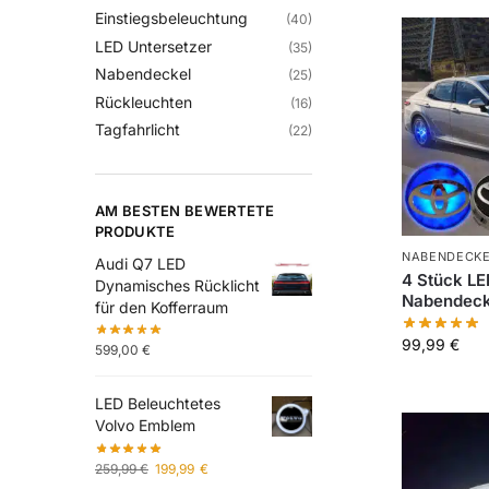
Einstiegsbeleuchtung
(40)
LED Untersetzer
(35)
Nabendeckel
(25)
Rückleuchten
(16)
Tagfahrlicht
(22)
AM BESTEN BEWERTETE
PRODUKTE
NABENDECK
Audi Q7 LED
4 Stück LE
Dynamisches Rücklicht
Nabendecke
für den Kofferraum
99,99
€
599,00
€
LED Beleuchtetes
Volvo Emblem
259,99
€
199,99
€