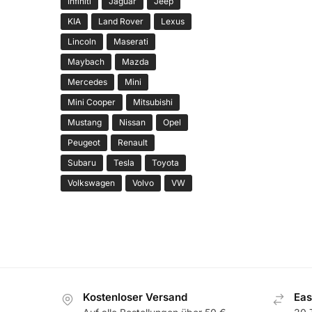
Infiniti
Jaguar
Jeep
KIA
Land Rover
Lexus
Lincoln
Maserati
Maybach
Mazda
Mercedes
Mini
Mini Cooper
Mitsubishi
Mustang
Nissan
Opel
Peugeot
Renault
Subaru
Tesla
Toyota
Volkswagen
Volvo
VW
Kostenloser Versand
Eas