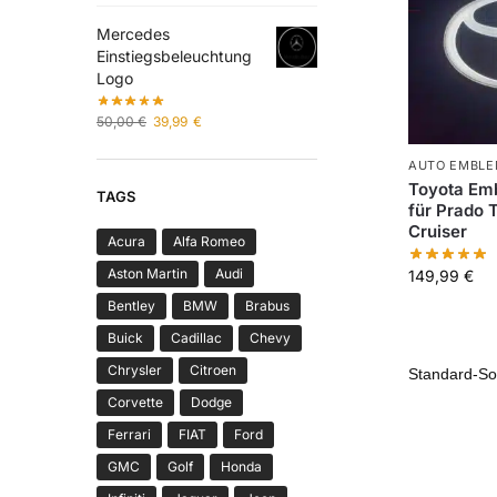
Mercedes
Einstiegsbeleuchtung
Logo
50,00
€
39,99
€
AUTO EMBLE
Toyota Em
TAGS
für Prado 
Cruiser
Acura
Alfa Romeo
Aston Martin
Audi
149,99
€
Bentley
BMW
Brabus
Buick
Cadillac
Chevy
Chrysler
Citroen
Corvette
Dodge
Ferrari
FIAT
Ford
GMC
Golf
Honda